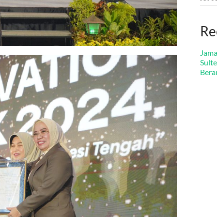
Re
Jama
Sult
Bera