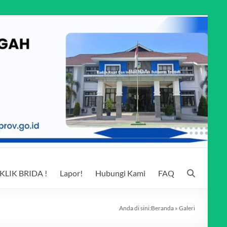
KLIK BRIDA !
Lapor!
Hubungi Kami
FAQ
Anda di sini:
Beranda
»
Galeri