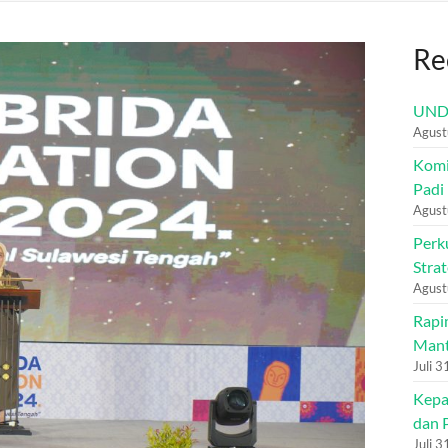
Re
UN
Agust
Komi
Padi
Agust
Perku
Stra
Agust
Rapi
Mant
Juli 
Kepa
dan 
Juli 